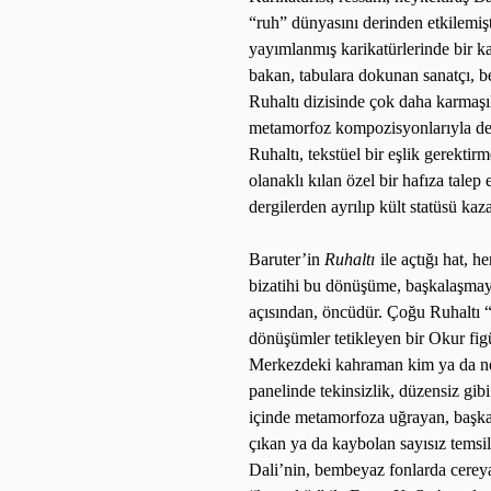
“ruh” dünyasını derinden etkilemişt
yayımlanmış karikatürlerinde bir ka
bakan, tabulara dokunan sanatçı, 
Ruhaltı dizisinde çok daha karmaşık
metamorfoz kompozisyonlarıyla dergi
Ruhaltı, tekstüel bir eşlik gerekti
olanaklı kılan özel bir hafıza talep
dergilerden ayrılıp kült statüsü kaz
Baruter’in
Ruhaltı
ile açtığı hat, 
bizatihi bu dönüşüme, başkalaşmaya
açısından, öncüdür. Çoğu Ruhaltı 
dönüşümler tetikleyen bir Okur figü
Merkezdeki kahraman kim ya da ne 
panelinde tekinsizlik, düzensiz gibi
içinde metamorfoza uğrayan, başka i
çıkan ya da kaybolan sayısız temsil 
Dali’nin, bembeyaz fonlarda cereya