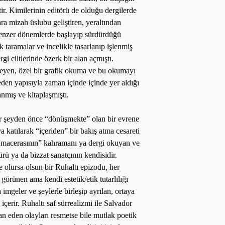
ir. Kimilerinin editörü de olduğu dergilerde
ra mizah üslubu geliştiren, yeraltından
benzer dönemlerde başlayıp sürdürdüğü
 taramalar ve incelikle tasarlanıp işlenmiş
 ciltlerinde özerk bir alan açmıştı.
rmeyen, özel bir grafik okuma ve bu okumayı
 eden yapısıyla zaman içinde içinde yer aldığı
anmış ve kitaplaşmıştı.
her şeyden önce “dönüşmekte” olan bir evrene
 katılarak “içeriden” bir bakış atma cesareti
“macerasının” kahramanı ya dergi okuyan ve
rü ya da bizzat sanatçının kendisidir.
olursa olsun bir Ruhaltı epizodu, her
 görünen ama kendi estetik/etik tutarlılığı
mgeler ve şeylerle birleşip ayrılan, ortaya
içerir. Ruhaltı saf sürrealizmi ile Salvador
n eden olayları resmetse bile mutlak poetik