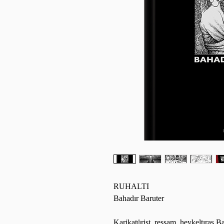
RUHALTI
Bahadır Baruter
Karikatürist, ressam, heykeltıraş Ba