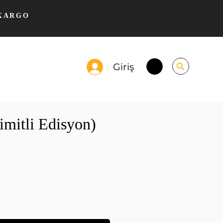
 KARGO
Giriş
imitli Edisyon)
yat