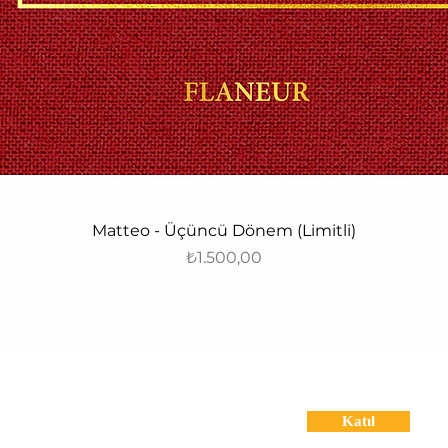
Matteo - Üçüncü Dönem (Limitli)
Fiyat
₺1.500,00
•
•
Haber Bültenimize Abone Olun
Katıl