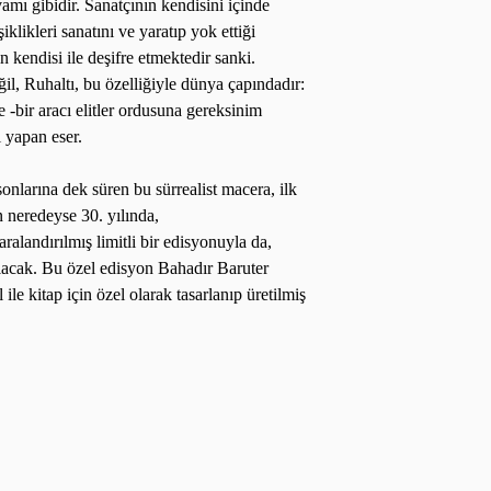
amı gibidir. Sanatçının kendisini içinde
klikleri sanatını ve yaratıp yok ettiği
rin kendisi ile deşifre etmektedir sanki.
il, Ruhaltı, bu özelliğiyle dünya çapındadır:
-bir aracı elitler ordusuna gereksinim
i yapan eser.
sonlarına dek süren bu sürrealist macera, ilk
 neredeyse 30. yılında,
alandırılmış limitli bir edisyonuyla da,
olacak. Bu özel edisyon Bahadır Baruter
ile kitap için özel olarak tasarlanıp üretilmiş