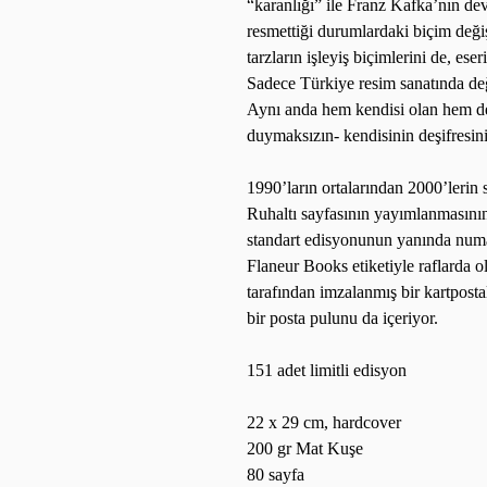
“karanlığı” ile Franz Kafka’nın dev
resmettiği durumlardaki biçim değişi
tarzların işleyiş biçimlerini de, ese
Sadece Türkiye resim sanatında değ
Aynı anda hem kendisi olan hem de 
duymaksızın- kendisinin deşifresin
1990’ların ortalarından 2000’lerin 
Ruhaltı sayfasının yayımlanmasının
standart
edisyonunun
yanında numar
Flaneur Books etiketiyle raflarda 
tarafından imzalanmış bir kartpostal 
bir posta pulunu da içeriyor.
151 adet limitli edisyon
22 x 29 cm, hardcover
200 gr Mat Kuşe
80 sayfa