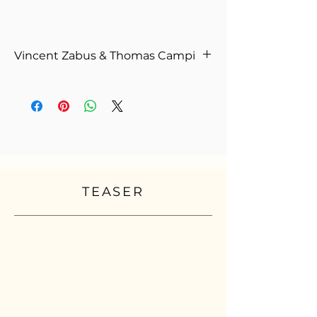
Vincent Zabus & Thomas Campi
2025
Sert Kapak
Renkli,
140 gr. 1. Hamur,
64 sayfa, 19 x 26,5 cm
Fransızcadan çeviren: Hande Topaloğlu
TEASER
Hartmann