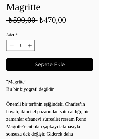
Magritte
Normal
İndirimli
 ₺590,00 
₺470,00
Fiyat
Fiyat
Adet
*
Sepete Ekle
''Magritte''
Bu bir biyografi değildir.
Önemli bir terfinin eşiğindeki Charles’ın
hayatı, ikinci el pazarından satın aldığı, bir
zamanlar efsanevi sürrealist ressam René
Magritte’e ait olan şapkayı takmasıyla
sonsuza dek değişir. Giderek daha