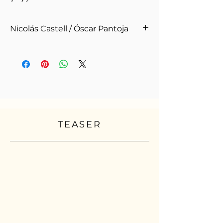
Nicolás Castell / Óscar Pantoja
2018
Portekizceden Çeviren: Bengi De Sa
Matos Paixao
Teknik Özellikler:
Kapak: Karton
Renk: Renkli
TEASER
Kağıt: 90 gr. Enso,
Sayfa Sayısı: 156
Ebat: 16 x 24 cm