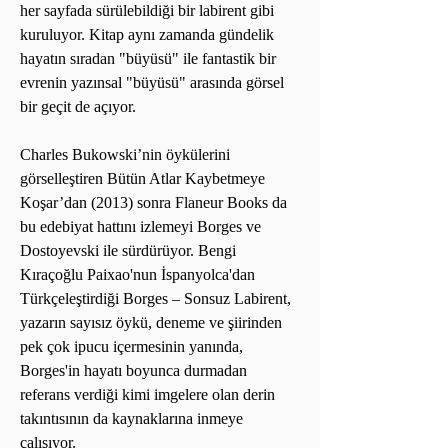
her sayfada sürülebildiği bir labirent gibi
kuruluyor. Kitap aynı zamanda gündelik
hayatın sıradan "büyüsü" ile fantastik bir
evrenin yazınsal "büyüsü" arasında görsel
bir geçit de açıyor.
Charles Bukowski’nin öykülerini
görselleştiren Bütün Atlar Kaybetmeye
Koşar’dan (2013) sonra Flaneur Books da
bu edebiyat hattını izlemeyi Borges ve
Dostoyevski ile sürdürüyor. Bengi
Kıraçoğlu Paixao'nun İspanyolca'dan
Türkçeleştirdiği Borges – Sonsuz Labirent,
yazarın sayısız öykü, deneme ve şiirinden
pek çok ipucu içermesinin yanında,
Borges'in hayatı boyunca durmadan
referans verdiği kimi imgelere olan derin
takıntısının da kaynaklarına inmeye
çalışıyor.