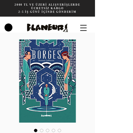
2000 TL VE ÜZERİ ALIŞVERİŞLERDE
ÜCRETSİZ KARGO
2-5 İŞ GÜNÜ İÇİNDE GÖNDERİM